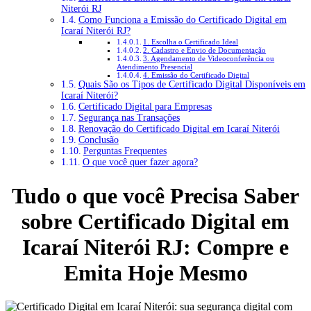
Niterói RJ
Como Funciona a Emissão do Certificado Digital em
Icaraí Niterói RJ?
1. Escolha o Certificado Ideal
2. Cadastro e Envio de Documentação
3. Agendamento de Videoconferência ou
Atendimento Presencial
4. Emissão do Certificado Digital
Quais São os Tipos de Certificado Digital Disponíveis em
Icaraí Niterói?
Certificado Digital para Empresas
Segurança nas Transações
Renovação do Certificado Digital em Icaraí Niterói
Conclusão
Perguntas Frequentes
O que você quer fazer agora?
Tudo o que você Precisa Saber
sobre Certificado Digital em
Icaraí Niterói RJ: Compre e
Emita Hoje Mesmo