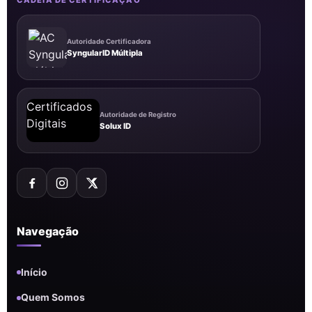
CADEIA DE CERTIFICAÇÃO
Autoridade Certificadora
SyngularID Múltipla
Autoridade de Registro
Solux ID
Navegação
Início
Quem Somos