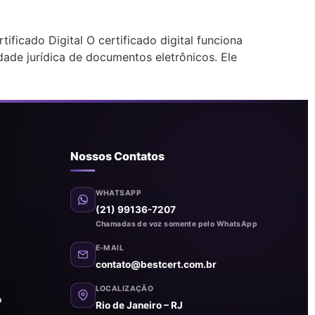
ficado Digital O certificado digital funciona
dade jurídica de documentos eletrônicos. Ele
Nossos Contatos
WHATSAPP
(21) 99136-7207
Chamadas de voz somente pelo WhatsApp
E-MAIL
contato@bestcert.com.br
LOCALIZAÇÃO
o
Rio de Janeiro – RJ