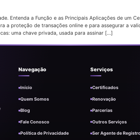
de. Entenda a Função e as Principais Aplicações de um Certi
ra a proteção de transações online e para assegurar a vali
cas: uma chave privada, usada para assinar […]
Navegação
Serviços
Início
Certificados
Quem Somos
Renovação
e
Blog
Parcerias
Fale Conosco
Outros Serviços
Política de Privacidade
Ser Agente de Registr