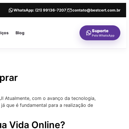
WhatsApp:
(21) 99136-7207
contato@bestcert.com.br
Suporte
viços
Blog
Pelo WhatsApp
prar
UI Atualmente, com o avanço da tecnologia,
 já que é fundamental para a realização de
ua Vida Online?