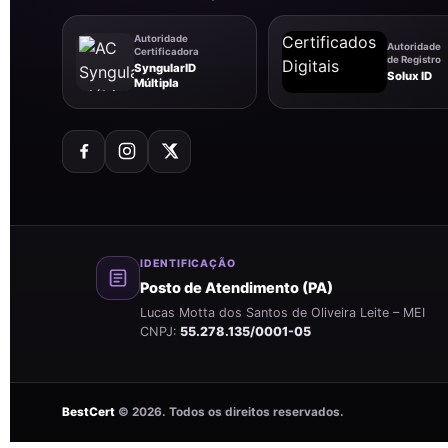
Autoridade
Autoridade
Certificadora
de Registro
SyngularID
Solux ID
Múltipla
IDENTIFICAÇÃO
Posto de Atendimento (PA)
Lucas Motta dos Santos de Oliveira Leite – MEI
CNPJ:
55.278.135/0001-05
BestCert
©
2026
. Todos os direitos reservados.