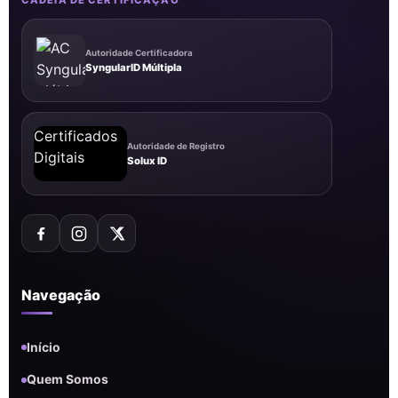
CADEIA DE CERTIFICAÇÃO
Autoridade Certificadora
SyngularID Múltipla
Autoridade de Registro
Solux ID
Navegação
Início
Quem Somos