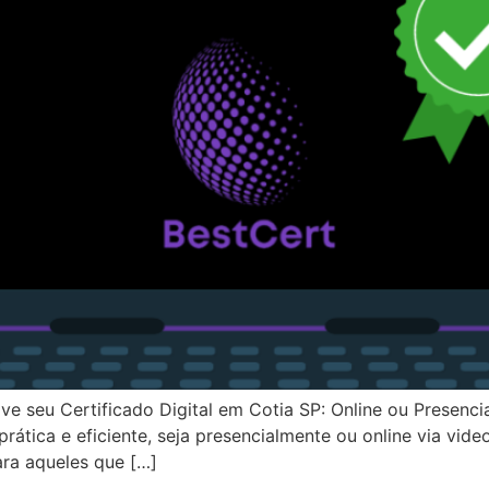
ove seu Certificado Digital em Cotia SP: Online ou Presen
 prática e eficiente, seja presencialmente ou online via vi
ara aqueles que […]