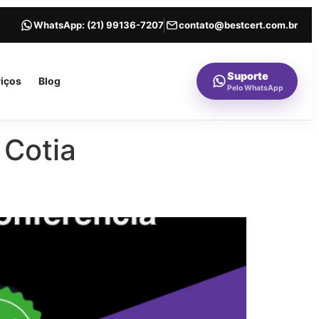
WhatsApp:
(21) 99136-7207
contato@bestcert.com.br
Suporte
viços
Blog
Pelo WhatsApp
 Cotia