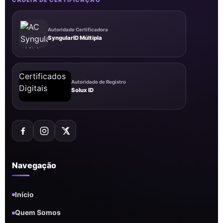
CADEIA DE CERTIFICAÇÃO
Autoridade Certificadora
SyngularID Múltipla
Autoridade de Registro
Solux ID
Navegação
Início
Quem Somos