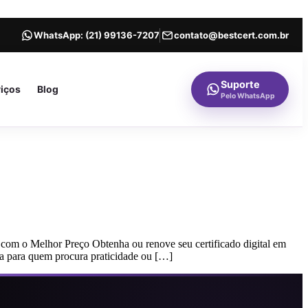
WhatsApp:
(21) 99136-7207
contato@bestcert.com.br
Suporte
viços
Blog
Pelo WhatsApp
 com o Melhor Preço Obtenha ou renove seu certificado digital em
ita para quem procura praticidade ou […]