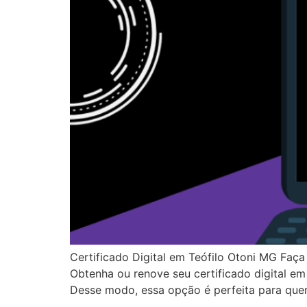
Certificado Digital em Teófilo Otoni MG Faça
Obtenha ou renove seu certificado digital em 
Desse modo, essa opção é perfeita para que