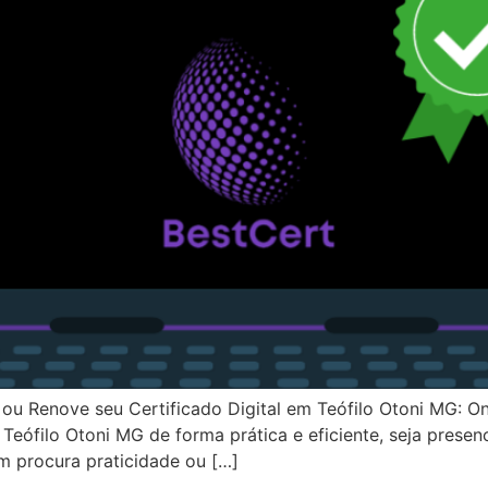
 ou Renove seu Certificado Digital em Teófilo Otoni MG: O
Teófilo Otoni MG de forma prática e eficiente, seja presen
m procura praticidade ou […]