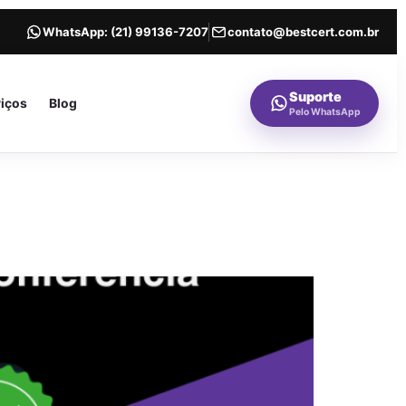
WhatsApp:
(21) 99136-7207
contato@bestcert.com.br
Suporte
viços
Blog
Pelo WhatsApp