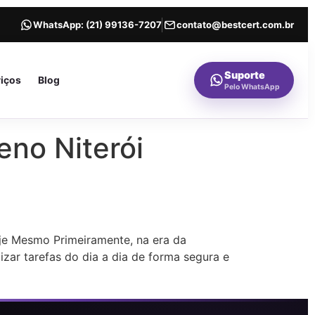
WhatsApp:
(21) 99136-7207
contato@bestcert.com.br
Suporte
viços
Blog
Pelo WhatsApp
eno Niterói
oje Mesmo Primeiramente, na era da
zar tarefas do dia a dia de forma segura e