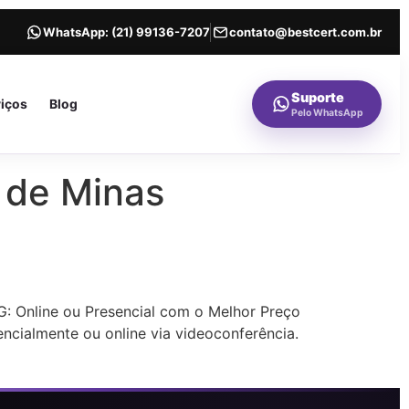
WhatsApp:
(21) 99136-7207
contato@bestcert.com.br
Suporte
viços
Blog
Pelo WhatsApp
s de Minas
G: Online ou Presencial com o Melhor Preço
encialmente ou online via videoconferência.