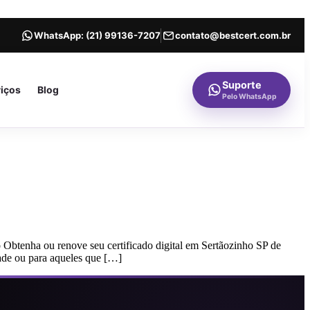
WhatsApp:
(21) 99136-7207
contato@bestcert.com.br
Suporte
viços
Blog
Pelo WhatsApp
 Obtenha ou renove seu certificado digital em Sertãozinho SP de
dade ou para aqueles que […]