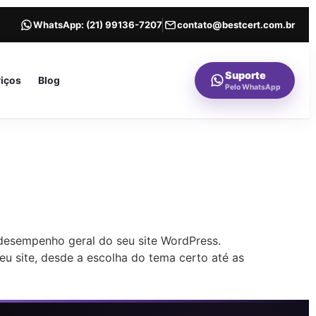
WhatsApp:
(21) 99136-7207
contato@bestcert.com.br
Suporte
viços
Blog
Pelo WhatsApp
o
 desempenho geral do seu site WordPress.
seu site, desde a escolha do tema certo até as