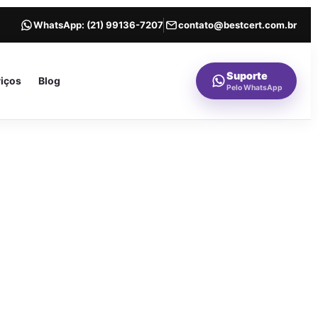
WhatsApp:
(21) 99136-7207
contato@bestcert.com.br
Suporte
viços
Blog
Pelo WhatsApp